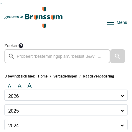
Ga naar de inhoud van deze pagina
Ga naar het zoeken
Ga naar het menu
Menu
Zoeken
U bevindt zich hier:
Home
Vergaderingen
Raadsvergadering
A
A
A
2026
2025
2024