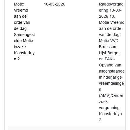
Motie
10-03-2026
Raadsvergad
Vreemd
ering 10-03-
aan de
2026 10.
orde van
Motie Vreemd
de dag -
aan de orde
Samengest
van de dag:
elde Motie
Motie VVD
inzake
Brunssum,
Kloostertuy
Lijst Borger
n 2
en PAK -
Opvang van
alleenstaande
minderjarige
vreemdelinge
n
(AMV)/Onder
zoek
vergunning
Kloostertuyn
2