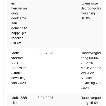
en
l Zienswijze
heroverwe
Begroting/Jaa
ging
rrekening
deelname
BsGW
aan
gemeensc
happelijke
regeling
BsGW
Motie
03-06-2025
Raadsvergad
vreemd
ering 03-06-
VVD
2025 25.
Brunssum -
Motie vreemd
Situatie
VVD/PAK:
bevolking
Situatie
van Gaza
bevolking van
Gaza
Motie BBB
15-04-2025
Raadsvergad
Lijst
ering 15-04-