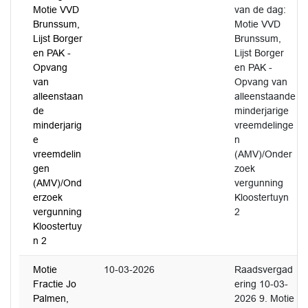
Motie VVD
van de dag:
Brunssum,
Motie VVD
Lijst Borger
Brunssum,
en PAK -
Lijst Borger
Opvang
en PAK -
van
Opvang van
alleenstaan
alleenstaande
de
minderjarige
minderjarig
vreemdelinge
e
n
vreemdelin
(AMV)/Onder
gen
zoek
(AMV)/Ond
vergunning
erzoek
Kloostertuyn
vergunning
2
Kloostertuy
n 2
Motie
10-03-2026
Raadsvergad
Fractie Jo
ering 10-03-
Palmen,
2026 9. Motie