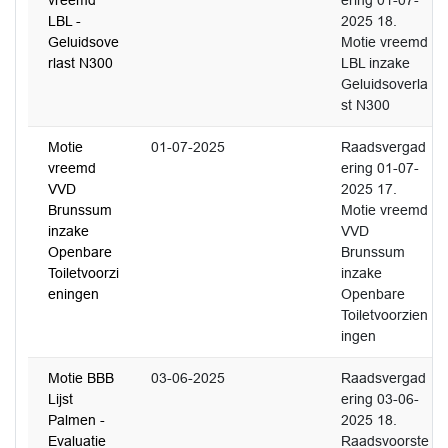
vreemd
ering 01-07-
LBL -
2025 18.
Geluidsove
Motie vreemd
rlast N300
LBL inzake
Geluidsoverla
st N300
Motie
01-07-2025
Raadsvergad
vreemd
ering 01-07-
VVD
2025 17.
Brunssum
Motie vreemd
inzake
VVD
Openbare
Brunssum
Toiletvoorzi
inzake
eningen
Openbare
Toiletvoorzien
ingen
Motie BBB
03-06-2025
Raadsvergad
Lijst
ering 03-06-
Palmen -
2025 18.
Evaluatie
Raadsvoorste