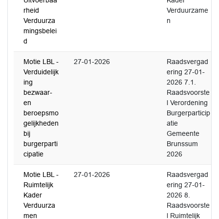
Uitvoerbaa
Kader
rheid
Verduurzame
Verduurza
n
mingsbelei
d
Motie LBL -
27-01-2026
Raadsvergad
Verduidelijk
ering 27-01-
ing
2026 7.1.
bezwaar-
Raadsvoorste
en
l Verordening
beroepsmo
Burgerparticip
gelijkheden
atie
bij
Gemeente
burgerparti
Brunssum
cipatie
2026
Motie LBL -
27-01-2026
Raadsvergad
Ruimtelijk
ering 27-01-
Kader
2026 8.
Verduurza
Raadsvoorste
men
l Ruimtelijk