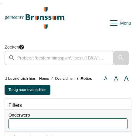
Ga naar de inhoud van deze pagina
Ga naar het zoeken
Ga naar het menu
Menu
Zoeken
A
A
A
U bevindt zich hier:
Home
Overzichten
Moties
Terug naar overzichten
Filters
Onderwerp