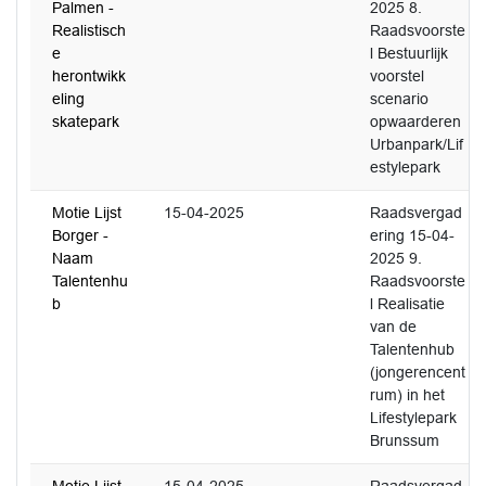
Palmen -
2025 8.
Realistisch
Raadsvoorste
e
l Bestuurlijk
herontwikk
voorstel
eling
scenario
skatepark
opwaarderen
Urbanpark/Lif
estylepark
Motie Lijst
15-04-2025
Raadsvergad
Borger -
ering 15-04-
Naam
2025 9.
Talentenhu
Raadsvoorste
b
l Realisatie
van de
Talentenhub
(jongerencent
rum) in het
Lifestylepark
Brunssum