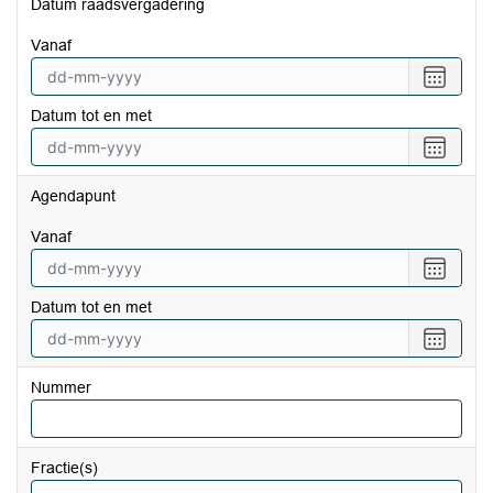
Datum raadsvergadering
vanaf
Selecte
een
Datum tot en met
datum
vanaf
Selecte
een
datum
Agendapunt
tot
en
vanaf
met
Selecte
een
Datum tot en met
datum
vanaf
Selecte
een
datum
Nummer
tot
en
met
Fractie(s)