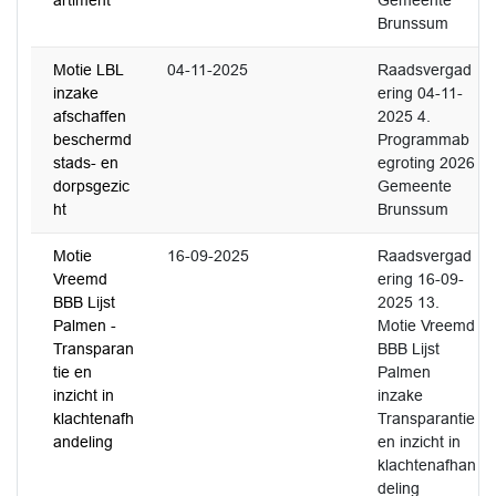
artiment
Gemeente
Brunssum
Motie LBL
04-11-2025
Raadsvergad
inzake
ering 04-11-
afschaffen
2025 4.
beschermd
Programmab
stads- en
egroting 2026
dorpsgezic
Gemeente
ht
Brunssum
Motie
16-09-2025
Raadsvergad
Vreemd
ering 16-09-
BBB Lijst
2025 13.
Palmen -
Motie Vreemd
Transparan
BBB Lijst
tie en
Palmen
inzicht in
inzake
klachtenafh
Transparantie
andeling
en inzicht in
klachtenafhan
deling