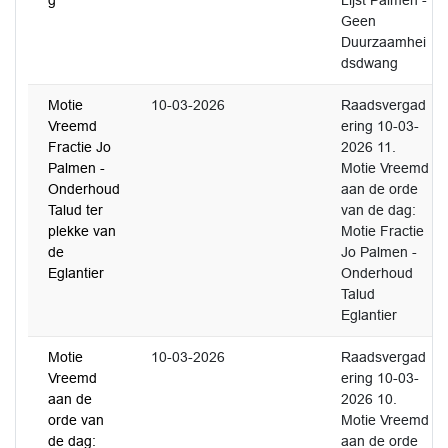
g
Lijst Palmen -
Geen
Duurzaamhei
dsdwang
Motie
10-03-2026
Raadsvergad
Vreemd
ering 10-03-
Fractie Jo
2026 11.
Palmen -
Motie Vreemd
Onderhoud
aan de orde
Talud ter
van de dag:
plekke van
Motie Fractie
de
Jo Palmen -
Eglantier
Onderhoud
Talud
Eglantier
Motie
10-03-2026
Raadsvergad
Vreemd
ering 10-03-
aan de
2026 10.
orde van
Motie Vreemd
de dag:
aan de orde