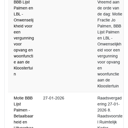
BBB Lijst
Vreemd aan
Palmen en
de orde van
LBL -
de dag: Motie
Onwenselij
Fractie Jo
kheid voor
Palmen, BBB
een
Lijst Palmen
vergunning
en LBL -
voor
Onwenselijkh
opvang en
eid voor een
woonfuncti
vergunning
e aan de
voor opvang
Kloostertui
en
n
woonfunctie
aan de
Kloostertuin
Motie BBB
27-01-2026
Raadsvergad
Lijst
ering 27-01-
Palmen -
2026 8.
Betaalbaar
Raadsvoorste
heid en
l Ruimtelijk