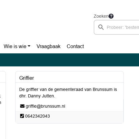
Zoeken
Wie is wie
Vraagbaak
Contact
Griffier
De griffier van de gemeenteraad van Brunssum is
k
dhr. Danny Jutten.
n
griffie@brunssum.nl
0642342043