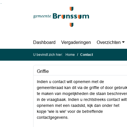
Ga naar de inhoud van deze pagina
Ga naar het zoeken
Ga naar het menu
Dashboard
Vergaderingen
Overzichten
U bevindt zich hier:
Home
Contact
Griffie
Indien u contact wilt opnemen met de
gemeenteraad kan dit via de griffie of door gebrui
te maken van mogelijkheden die staan beschreve
in de vraagbaak. Indien u rechtstreeks contact wilt
opnemen met een raadslid, kijk dan onder het
kopje 'wie is wie' voor de betreffende
contactgegevens.