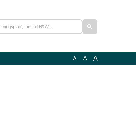
A
A
A