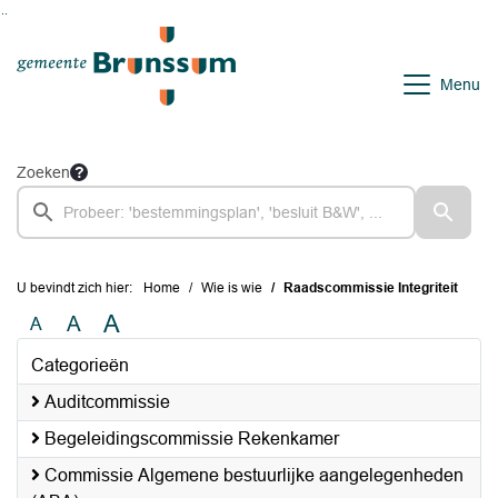
Ga naar de inhoud van deze pagina
Ga naar het zoeken
Ga naar het menu
Menu
Zoeken
U bevindt zich hier:
Home
Wie is wie
Raadscommissie Integriteit
A
A
A
Categorieën
Auditcommissie
Begeleidingscommissie Rekenkamer
Commissie Algemene bestuurlijke aangelegenheden