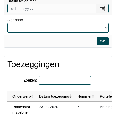
Datum tot en met
datum
vanaf
Selecte
een
datum
Afgedaan
tot
en
met
Wis
Toezeggingen
Zoeken:
Onderwerp
Datum toezegging
Nummer
Portefeui
Raadsinfor
23-06-2026
7
Brüning
matiebrief