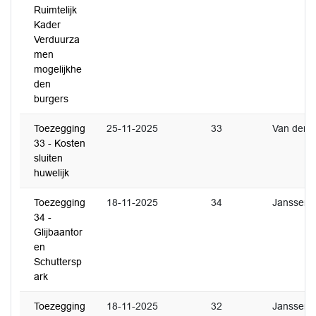
Ruimtelijk
Kader
Verduurza
men
mogelijkhe
den
burgers
Toezegging
25-11-2025
33
Van der Ri
33 - Kosten
sluiten
huwelijk
Toezegging
18-11-2025
34
Janssen
34 -
Glijbaantor
en
Schuttersp
ark
Toezegging
18-11-2025
32
Janssen