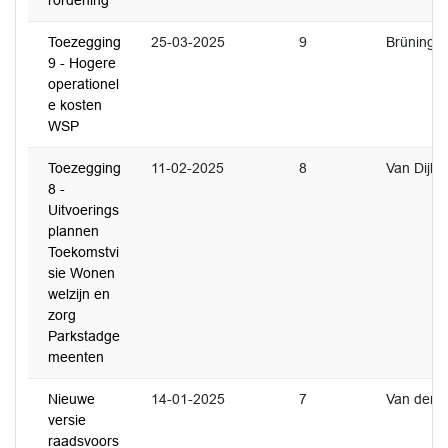
rordening
Toezegging
25-03-2025
9
Brüning
9 - Hogere
operationel
e kosten
WSP
Toezegging
11-02-2025
8
Van Dijk
8 -
Uitvoerings
plannen
Toekomstvi
sie Wonen
welzijn en
zorg
Parkstadge
meenten
Nieuwe
14-01-2025
7
Van der Ri
versie
raadsvoors