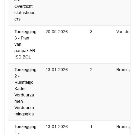
4 -
Overzicht
statushoud
ers
Toezegging
20-05-2026
3
Van der Ri
3 - Plan
van
aanpak AB
ISD BOL
Toezegging
13-01-2026
2
Brüning
2 -
Ruimtelijk
Kader
Verduurza
men
Verduurza
mingsgids
Toezegging
13-01-2026
1
Brüning
1 -