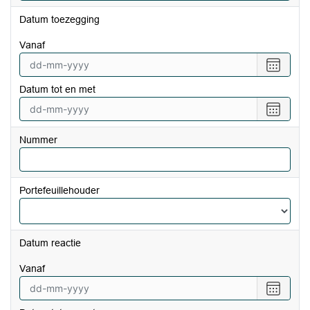
Datum toezegging
vanaf
Selecte
een
Datum tot en met
datum
vanaf
Selecte
een
datum
Nummer
tot
en
met
Portefeuillehouder
Datum reactie
vanaf
Selecte
een