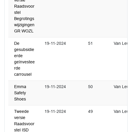
versie
Raadsvoor
stel
Begrotings
wijzigingen
GR WOZL
De
19-11-2024
51
Van Leus
gesubsidie
erde
geïnvestee
rde
carrousel
Emma
19-11-2024
50
Van Leus
Safety
Shoes
Tweede
19-11-2024
49
Van Leus
versie
Raadsvoor
stel ISD