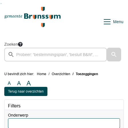
Ga naar de inhoud van deze pagina
Ga naar het zoeken
Ga naar het menu
Menu
Zoeken
U bevindt zich hier:
Home
Overzichten
Toezeggingen
A
A
A
Terug naar overzichten
Filters
Onderwerp