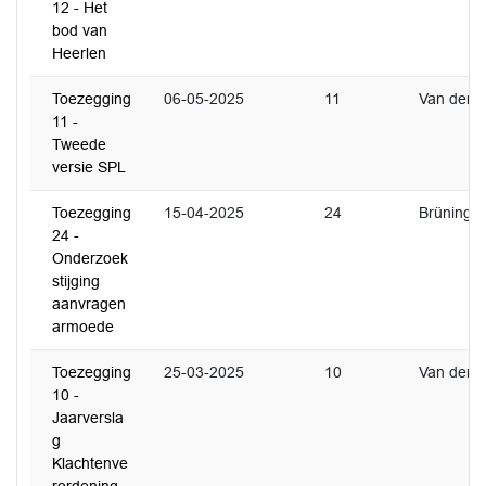
12 - Het
bod van
Heerlen
Toezegging
06-05-2025
11
Van der Ri
11 -
Tweede
versie SPL
Toezegging
15-04-2025
24
Brüning
24 -
Onderzoek
stijging
aanvragen
armoede
Toezegging
25-03-2025
10
Van der Ri
10 -
Jaarversla
g
Klachtenve