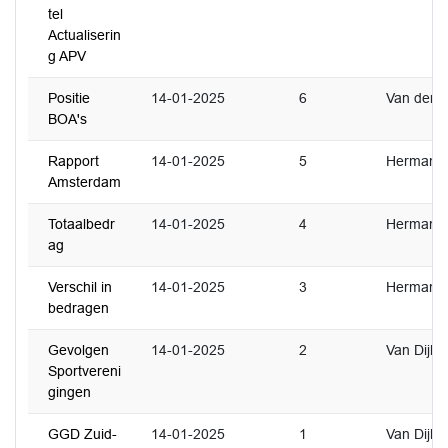
tel
Actualiserin
g APV
Positie
14-01-2025
6
Van der Ri
BOA's
Rapport
14-01-2025
5
Hermans
Amsterdam
Totaalbedr
14-01-2025
4
Hermans
ag
Verschil in
14-01-2025
3
Hermans
bedragen
Gevolgen
14-01-2025
2
Van Dijk
Sportvereni
gingen
GGD Zuid-
14-01-2025
1
Van Dijk