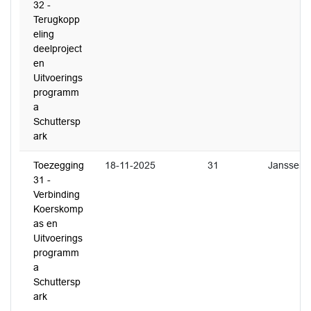
32 -
Terugkopp
eling
deelproject
en
Uitvoerings
programm
a
Schuttersp
ark
Toezegging
18-11-2025
31
Janssen
31 -
Verbinding
Koerskomp
as en
Uitvoerings
programm
a
Schuttersp
ark