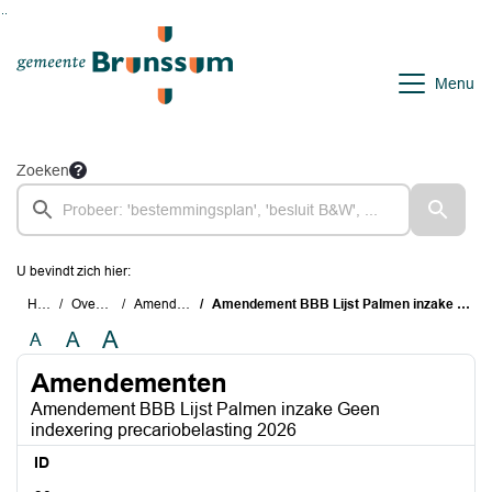
Ga naar de inhoud van deze pagina
Ga naar het zoeken
Ga naar het menu
Menu
Zoeken
U bevindt zich hier:
Home
Overzichten
Amendementen
Amendement BBB Lijst Palmen inzake Geen indexering precariobelasting 2026
A
A
A
Amendementen
Amendement BBB Lijst Palmen inzake Geen
indexering precariobelasting 2026
ID